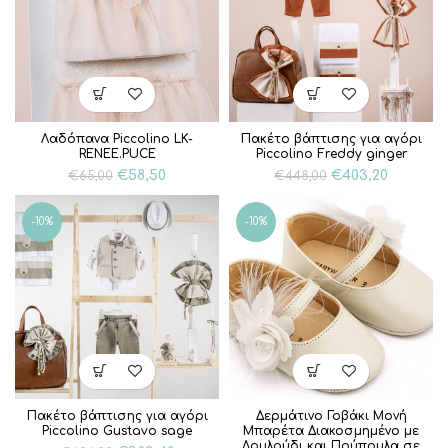
Λαδόπανα Piccolino LK-
Πακέτο βάπτισης για αγόρι
RENEE.PUCE
Piccolino Freddy ginger
Original
Η
Original
Η
€
58,50
€
403,20
€
65,00
€
448,00
price
τρέχουσα
price
τρέχου
was:
τιμή
was:
τιμή
-10%
-10%
€65,00.
είναι:
€448,00.
είναι:
€58,50.
€403,20.
Πακέτο βάπτισης για αγόρι
Δερμάτινο Γοβάκι Μονή
Piccolino Gustavo sage
Μπαρέτα Διακοσμημένο με
Λουλούδι και Πούπουλα σε