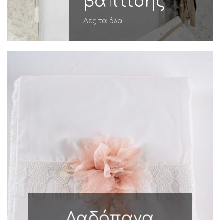
βάπτισης
Δες τα όλα
Λαδόπανα