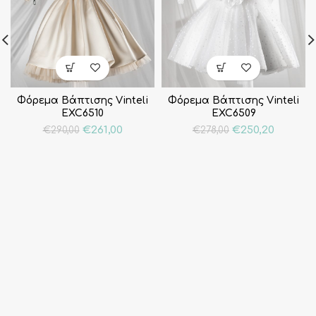
Φόρεμα Βάπτισης Vinteli
Φόρεμα Βάπτισης Vinteli
EXC6510
EXC6509
Original
Η
Original
Η
€
261,00
€
250,20
€
290,00
€
278,00
price
τρέχουσα
price
τρέχου
was:
τιμή
was:
τιμή
€290,00.
είναι:
€278,00.
είναι:
€261,00.
€250,20