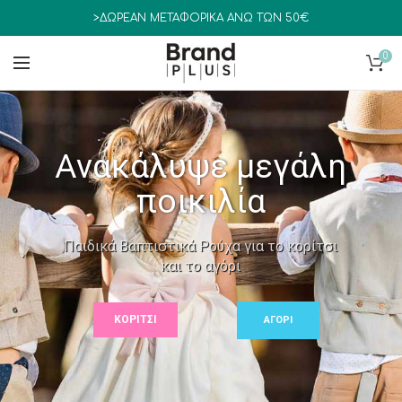
>ΔΩΡΕΑΝ ΜΕΤΑΦΟΡΙΚΑ ΑΝΩ ΤΩΝ 50€
0
Ανακάλυψε μεγάλη
ποικιλία
Παιδικά Βαπτιστικά Ρούχα για το κορίτσι
και το αγόρι
ΚΟΡΙΤΣΙ
ΑΓΟΡΙ