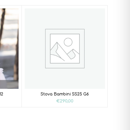
12
Stova Bambini SS25 G6
S
€
290,00