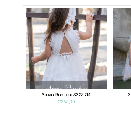
Stova Bambini SS25 G4
S
€
285,00