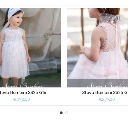
tova Bambini SS25 G16
Stova Bambini SS25 G
€
290,00
€
279,00