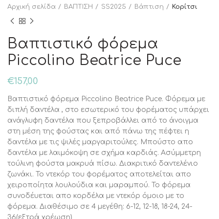
Αρχική σελίδα
ΒΑΠΤΙΣΗ
SS2025
Βάπτιση
Κορίτσι
Βαπτιστικό φόρεμα
Piccolino Beatrice Puce
€
157,00
Βαπτιστικό φόρεμα Piccolino Beatrice Puce. Φόρεμα με
διπλή δαντέλα , στο εσωτερικό του φορέματος υπάρχει
ανάγλυφη δαντέλα που ξεπροβάλλει από το άνοιγμα
στη μέση της φούστας και από πάνω της πέφτει η
δαντέλα με τις ψιλές μαργαριτούλες. Μπούστο απο
δαντέλα με λαιμόκοψη σε σχήμα καρδιάς. Ασύμμετρη
τούλινη φούστα μακρυά πίσω. Διακριτικό δαντελένιο
ζωνάκι. Το ντεκόρ του φορέματος αποτελείται απο
χειροποίητα λουλούδια και μαραμπού. Το φόρεμα
συνοδέυεται απο κορδέλα με ντεκόρ όμοιο με το
φόρεμα. Διαθέσιμο σε 4 μεγέθη: 6-12, 12-18, 18-24, 24-
36(εξτρά χρέωση)