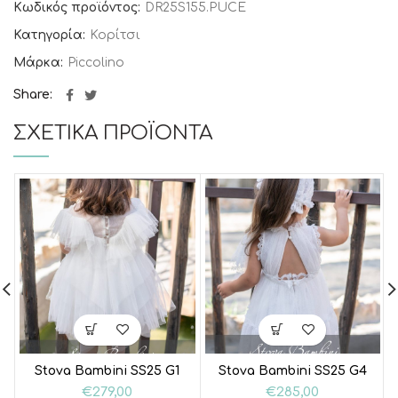
Κωδικός προϊόντος:
DR25S155.PUCE
Κατηγορία:
Κορίτσι
Μάρκα:
Piccolino
Share
ΣΧΕΤΙΚΆ ΠΡΟΪΌΝΤΑ
Stova Bambini SS25 G1
Stova Bambini SS25 G4
€
279,00
€
285,00