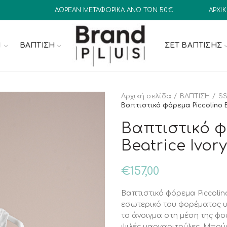
ΔΩΡΕΑΝ ΜΕΤΑΦΟΡΙΚΑ ΑΝΩ ΤΩΝ 50€
ΑΡΧΙ
N
ΒΑΠΤΙΣΗ
ΣΕΤ ΒΆΠΤΙΣΗΣ
Αρχική σελίδα
ΒΑΠΤΙΣΗ
SS
Βαπτιστικό φόρεμα Piccolino B
Βαπτιστικό φ
Beatrice Ivory
€
157,00
Βαπτιστικό φόρεμα Piccolino
εσωτερικό του φορέματος 
το άνοιγμα στη μέση της φο
ψιλές μαργαριτούλες. Μπού