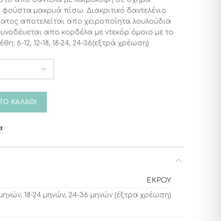
 φούστα μακρυά πίσω. Διακριτικό δαντελένιο
έματος αποτελείται απο χειροποίητα λουλούδια
υνοδέυεται απο κορδέλα με ντεκόρ όμοιο με το
η: 6-12, 12-18, 18-24, 24-36(εξτρά χρέωση)
o Beatrice Ivory ποσότητα
ΤΟ ΚΑΛΆΘΙ
α
ΕΚΡΟΥ
8 μηνών, 18-24 μηνών, 24-36 μηνών (έξτρα χρέωση)