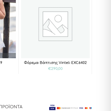
G9
Φόρεμα Βάπτισης Vinteli EXC6402
S
€
290,00
ΠΡΟΪΟΝΤΑ