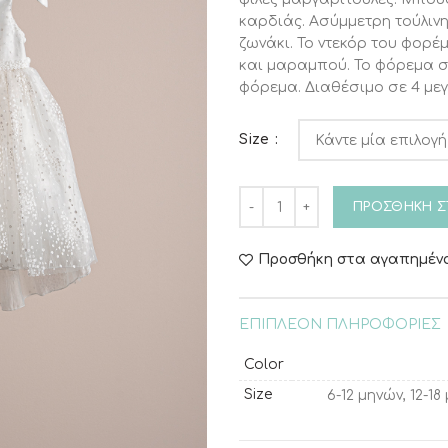
καρδιάς. Ασύμμετρη τούλινη
ζωνάκι. Το ντεκόρ του φορ
και μαραμπού. Το φόρεμα σ
φόρεμα. Διαθέσιμο σε 4 μεγέθ
Size
Βαπτιστικό φόρεμα Piccolin
ΠΡΟΣΘΉΚΗ Σ
Προσθήκη στα αγαπημέν
ΕΠΙΠΛΈΟΝ ΠΛΗΡΟΦΟΡΊΕΣ
Color
Size
6-12 μηνών, 12-1