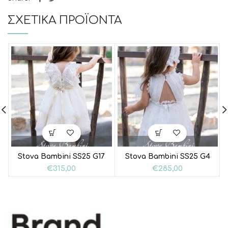
ΣΧΕΤΙΚΆ ΠΡΟΪΌΝΤΑ
Stova Bambini SS25 G17
Stova Bambini SS25 G4
€
315,00
€
285,00