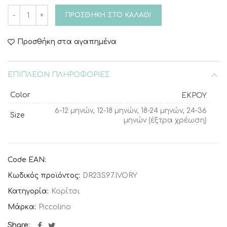
Βαπτιστικό φόρεμα Piccolino Vivienne Ivory ποσότητα
ΠΡΟΣΘΉΚΗ ΣΤΟ ΚΑΛΆΘΙ
Προσθήκη στα αγαπημένα
ΕΠΙΠΛΈΟΝ ΠΛΗΡΟΦΟΡΊΕΣ
Color
ΕΚΡΟΥ
6-12 μηνών, 12-18 μηνών, 18-24 μηνών, 24-36
Size
μηνών (έξτρα χρέωση)
Code EAN:
Κωδικός προϊόντος:
DR23S97.IVORY
Κατηγορία:
Κορίτσι
Μάρκα:
Piccolino
Share