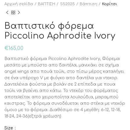
Αρχική σελίδα
ΒΑΠΤΙΣΗ
SS2025
Βάπτιση
Κορίτσι
Βαπτιστικό φόρεμα
Piccolino Aphrodite Ivory
€
165,00
Βαπτιστικό φόρεμα Piccolino Aphrodite Ivory, Φόρεμα
μεσάτο με μπούστο απο δαντέλα, μανικάκι σε σχήμα
angel wings απο πουά τούλι, στο πίσω μέρος καταλήγει
σε ένα υπέροχο V με φιόγκο απο δαντέλα για ντεκορ.
Δαντελένια φούστα με βολάν σε 2 επίπεδα με πουα
τούλι να βγαίνει απο κάτω. Το ντεκόρ του φορέματος
αποτελείται απο χειροποίητα λουλούδια, μαραμπού
καιστρας. Το φόρεμα συνοδέυεται απο στέκα με ντεκόρ
όμοιο με το φόρεμα. Διαθέσιμο σε 4 μεγέθη: 6-12, 12-18,
18-24, 24-36(εξτρά χρέωση)
Size