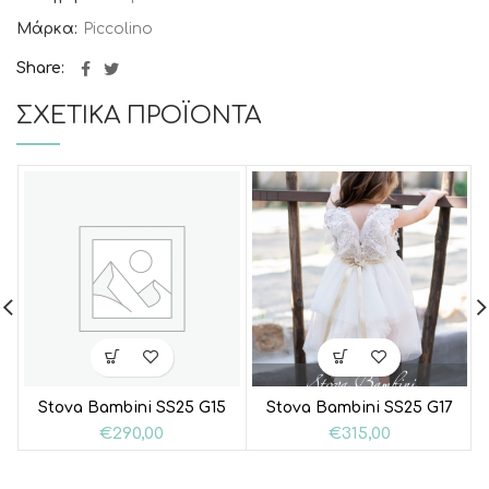
Μάρκα:
Piccolino
Share
ΣΧΕΤΙΚΆ ΠΡΟΪΌΝΤΑ
Stova Bambini SS25 G15
Stova Bambini SS25 G17
€
290,00
€
315,00